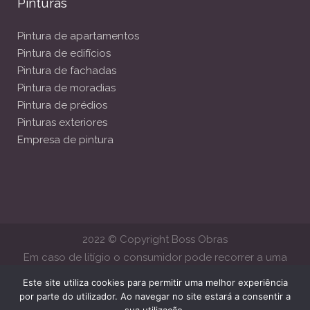
Pinturas
Pintura de apartamentos
Pintura de edifícios
Pintura de fachadas
Pintura de moradias
Pintura de prédios
Pinturas exteriores
Empresa de pintura
2022 © Copyright Boss Obras
Em caso de litígio o consumidor pode recorrer a uma
Entidade de Resolução Alternativa de Litígios de Consumo.
Este site utiliza cookies para permitir uma melhor experiência
Centro de Arbitragem de Conflitos de Consumo de Lisboa
por parte do utilizador. Ao navegar no site estará a consentir a