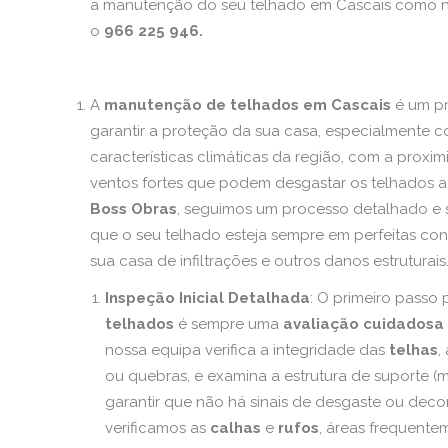
a manutenção do seu telhado em Cascais como 
o
966 225 946.
A
manutenção de telhados em Cascais
é um pr
garantir a proteção da sua casa, especialmente 
características climáticas da região, com a proxi
ventos fortes que podem desgastar os telhados 
Boss Obras
, seguimos um processo detalhado e s
que o seu telhado esteja sempre em perfeitas co
sua casa de infiltrações e outros danos estruturais
Inspeção Inicial Detalhada
: O primeiro passo
telhados
é sempre uma
avaliação cuidadosa
nossa equipa verifica a integridade das
telhas
,
ou quebras, e examina a estrutura de suporte (
garantir que não há sinais de desgaste ou de
verificamos as
calhas
e
rufos
, áreas frequente