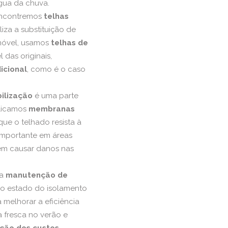
gua da chuva.
encontremos
telhas
iza a substituição de
imóvel, usamos
telhas de
 das originais,
icional
, como é o caso
ilização
é uma parte
plicamos
membranas
que o telhado resista à
importante em áreas
odem causar danos nas
na
manutenção de
s o estado do isolamento
 melhorar a eficiência
a fresca no verão e