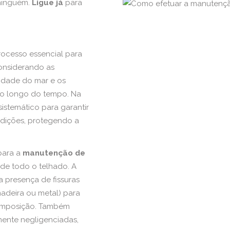
ninguém.
Ligue já
para
ocesso essencial para
considerando as
midade do mar e os
ao longo do tempo. Na
istemático para garantir
ndições, protegendo a
.
 para a
manutenção de
de todo o telhado. A
 a presença de fissuras
madeira ou metal) para
composição. Também
mente negligenciadas,