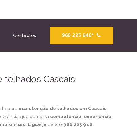
966 225 946*
Contactos
 telhados Cascais
rta para
manutenção de telhados em Cascais
,
xcelência que combina
competência, experiência,
ompromisso
.
Ligue já
para o
966 225 946!