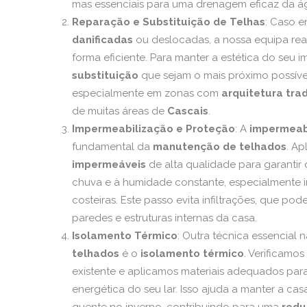
mas essenciais para uma drenagem eficaz da á
Reparação e Substituição de Telhas
: Caso 
danificadas
ou deslocadas, a nossa equipa real
forma eficiente. Para manter a estética do seu 
substituição
que sejam o mais próximo possível
especialmente em zonas com
arquitetura trad
de muitas áreas de
Cascais
.
Impermeabilização e Proteção
: A
impermeab
fundamental da
manutenção de telhados
. A
impermeáveis
de alta qualidade para garantir 
chuva e à humidade constante, especialmente 
costeiras. Este passo evita infiltrações, que p
paredes e estruturas internas da casa.
Isolamento Térmico
: Outra técnica essencial 
telhados
é o
isolamento térmico
. Verificamo
existente e aplicamos materiais adequados para
energética do seu lar. Isso ajuda a manter a cas