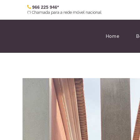
966 225 946*
(*) Chamada para a rede móvel nacional
Home
B