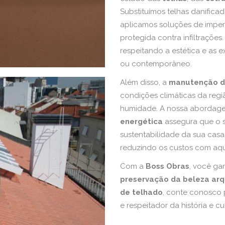
Substituímos telhas danifica
aplicamos soluções de imperm
protegida contra infiltrações
respeitando a estética e as ex
ou contemporâneo.
Além disso, a
manutenção d
condições climáticas da regi
humidade. A nossa aborda
energética
assegura que o s
sustentabilidade da sua casa
reduzindo os custos com aq
Com a
Boss Obras
, você ga
preservação da beleza arq
de telhado
, conte conosco p
e respeitador da história e cu