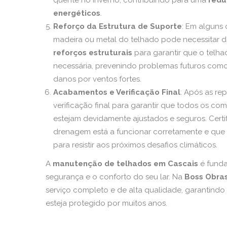
quente no inverno, contribuindo para uma
redu
energéticos
.
Reforço da Estrutura de Suporte
: Em alguns 
madeira ou metal do telhado pode necessitar d
reforços estruturais
para garantir que o telha
necessária, prevenindo problemas futuros co
danos por ventos fortes.
Acabamentos e Verificação Final
: Após as re
verificação final para garantir que todos os c
estejam devidamente ajustados e seguros. Cert
drenagem está a funcionar corretamente e que 
para resistir aos próximos desafios climáticos.
A
manutenção de telhados em Cascais
é funda
segurança e o conforto do seu lar. Na
Boss Obra
serviço completo e de alta qualidade, garantindo
esteja protegido por muitos anos.