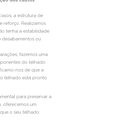
ção dos custos
casos, a estrutura de
e reforço. Realizamos
do tenha a estabilidade
mo desabamentos ou
parações, fazemos uma
omponentes do telhado
ificamo-nos de que a
o telhado está pronto
mental para preservar a
s
, oferecemos um
 que o seu telhado