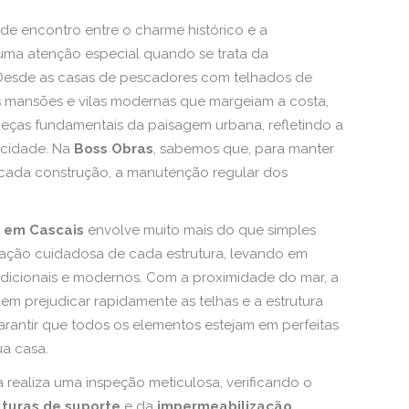
 de encontro entre o charme histórico e a
 uma atenção especial quando se trata da
 Desde as casas de pescadores com telhados de
as mansões e vilas modernas que margeiam a costa,
peças fundamentais da paisagem urbana, refletindo a
 cidade. Na
Boss Obras
, sabemos que, para manter
 cada construção, a manutenção regular dos
 em Cascais
envolve muito mais do que simples
iação cuidadosa de cada estrutura, levando em
adicionais e modernos. Com a proximidade do mar, a
m prejudicar rapidamente as telhas e a estrutura
 garantir que todos os elementos estejam em perfeitas
ua casa.
 realiza uma inspeção meticulosa, verificando o
uturas de suporte
e da
impermeabilização
.