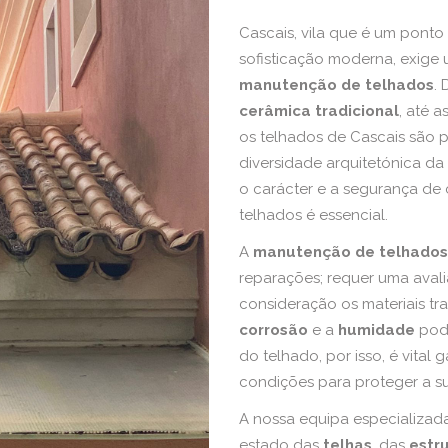
Cascais, vila que é um ponto
sofisticação moderna, exige
manutenção de telhados
.
cerâmica tradicional
, até 
os telhados de Cascais são 
diversidade arquitetónica da
o carácter e a segurança de
telhados é essencial.
A
manutenção de telhados
reparações; requer uma aval
consideração os materiais tr
corrosão
e a
humidade
pode
do telhado, por isso, é vital
condições para proteger a s
A nossa equipa especializada
estado das
telhas
, das
estr