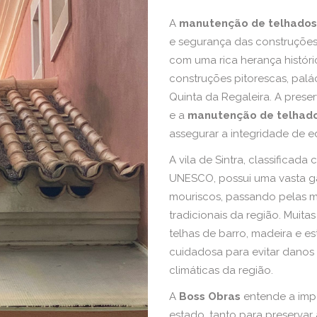
A
manutenção de telhados
e segurança das construções 
com uma rica herança históri
construções pitorescas, palá
Quinta da Regaleira. A prese
e a
manutenção de telhado
assegurar a integridade de edi
A vila de Sintra, classifica
UNESCO, possui uma vasta ga
mouriscos, passando pelas m
tradicionais da região. Muit
telhas de barro, madeira e 
cuidadosa para evitar danos
climáticas da região.
A
Boss Obras
entende a impo
estado, tanto para preservar a