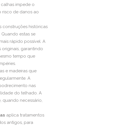
s calhas impede o
risco de danos ao
s construções históricas
s. Quando estas se
mais rápido possível. A
 originais, garantindo
o mesmo tempo que
mpéries.
igas e madeiras que
regularmente. A
apodrecimento nas
lidade do telhado. A
e, quando necessário,
ras
aplica tratamentos
os antigos, para