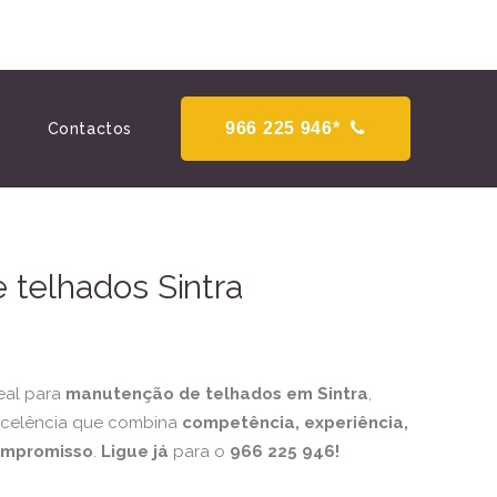
966 225 946*
Contactos
telhados Sintra
eal para
manutenção de telhados em Sintra
,
xcelência que combina
competência, experiência,
ompromisso
.
Ligue já
para o
966 225 946!