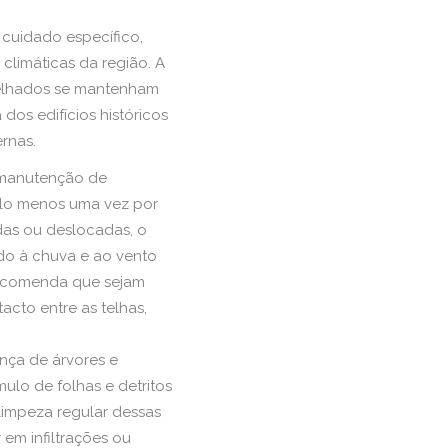
cuidado específico,
climáticas da região. A
telhados se mantenham
dos edifícios históricos
rnas.
a manutenção de
elo menos uma vez por
adas ou deslocadas, o
do à chuva e ao vento
comenda que sejam
acto entre as telhas,
ença de árvores e
lo de folhas e detritos
impeza regular dessas
 em infiltrações ou