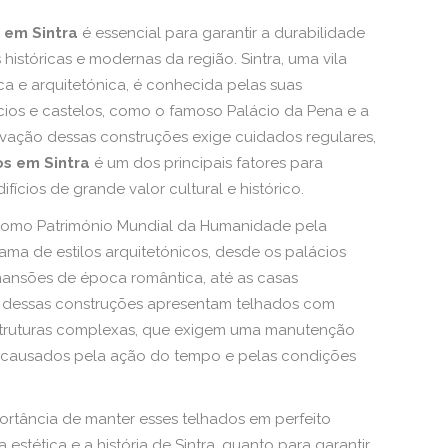
 em Sintra
é essencial para garantir a durabilidade
históricas e modernas da região. Sintra, uma vila
ca e arquitetónica, é conhecida pelas suas
cios e castelos, como o famoso Palácio da Pena e a
rvação dessas construções exige cuidados regulares,
s em Sintra
é um dos principais fatores para
fícios de grande valor cultural e histórico.
da como Património Mundial da Humanidade pela
ma de estilos arquitetónicos, desde os palácios
ansões de época romântica, até as casas
as dessas construções apresentam telhados com
estruturas complexas, que exigem uma manutenção
 causados pela ação do tempo e pelas condições
rtância de manter esses telhados em perfeito
 estética e a história de Sintra, quanto para garantir