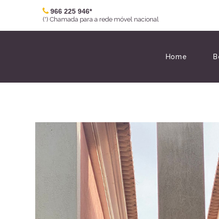
966 225 946*
(*) Chamada para a rede móvel nacional
Home
B