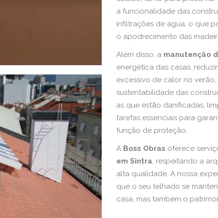
a funcionalidade das constru
infiltrações de água, o que p
o apodrecimento das madeira
Além disso, a
manutenção de
energética das casas, reduzi
excessivo de calor no verão,
sustentabilidade das construç
as que estão danificadas, lim
tarefas essenciais para gara
função de proteção.
A
Boss Obras
oferece serviç
em Sintra
, respeitando a arq
alta qualidade. A nossa exp
que o seu telhado se manten
casa, mas também o patrimóni