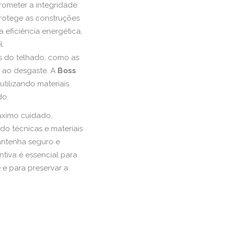
rometer a integridade
rotege as construções
 eficiência energética,
l.
s do telhado, como as
s ao desgaste. A
Boss
utilizando materiais
do.
áximo cuidado,
ndo técnicas e materiais
antenha seguro e
tiva é essencial para
 e para preservar a