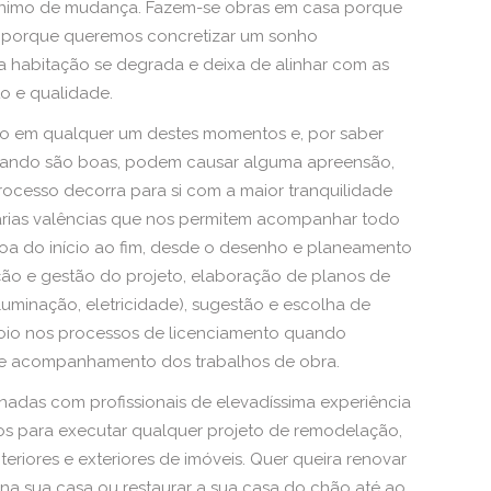
nónimo de mudança. Fazem-se obras em casa porque
e, porque queremos concretizar um sonho
a habitação se degrada e deixa de alinhar com as
o e qualidade.
do em qualquer um destes momentos e, por saber
ando são boas, podem causar alguma apreensão,
ocesso decorra para si com a maior tranquilidade
várias valências que nos permitem acompanhar todo
oa do início ao fim, desde o desenho e planeamento
ão e gestão do projeto, elaboração de planos de
luminação, eletricidade), sugestão e escolha de
oio nos processos de licenciamento quando
ão e acompanhamento dos trabalhos de obra.
nadas com profissionais de elevadíssima experiência
os para executar qualquer projeto de remodelação,
teriores e exteriores de imóveis. Quer queira renovar
na sua casa ou restaurar a sua casa do chão até ao