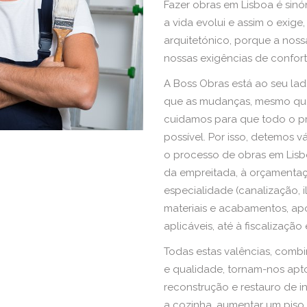
Fazer obras em Lisboa é si
a vida evolui e assim o exig
arquitetónico, porque a noss
nossas exigências de confort
A Boss Obras está ao seu la
que as mudanças, mesmo qu
cuidamos para que todo o pr
possível. Por isso, detemos 
o processo de obras em Lisb
da empreitada, à orçamentaç
especialidade (canalização, i
materiais e acabamentos, ap
aplicáveis, até à fiscalizaç
Todas estas valências, combi
e qualidade, tornam-nos apt
reconstrução e restauro de in
a cozinha, aumentar um piso 