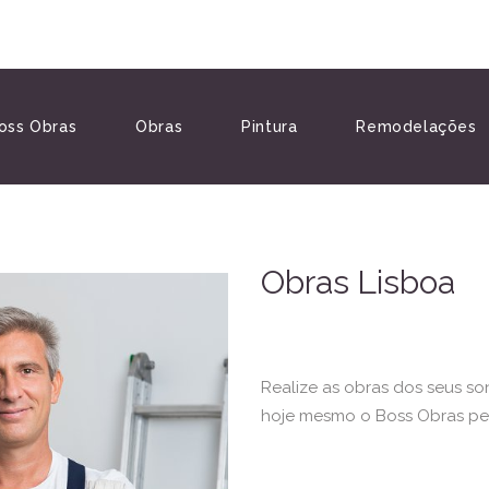
oss Obras
Obras
Pintura
Remodelações
Obras Lisboa
Realize as obras dos seus s
hoje mesmo o Boss Obras pe