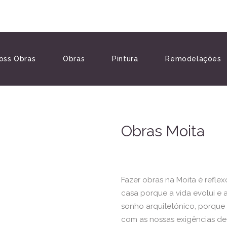
oss Obras
Obras
Pintura
Remodelações
Obras Moita
Fazer obras na Moita é refl
casa porque a vida evolui e
sonho arquitetónico, porque 
com as nossas exigências de