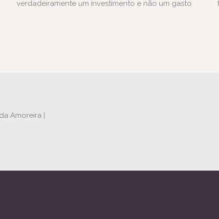
verdadeiramente um investimento e não um gasto.
 da Amoreira |