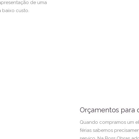
 apresentação de uma
 baixo custo.
Orçamentos para 
Quando compramos um ele
férias sabemos precisame
serviço. Na Boss Obras a