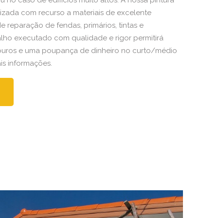
 no caso de edifícios muito altos. A nossa pintura
alizada com recurso a materiais de excelente
 reparação de fendas, primários, tintas e
alho executado com qualidade e rigor permitirá
douros e uma poupança de dinheiro no curto/médio
is informações.