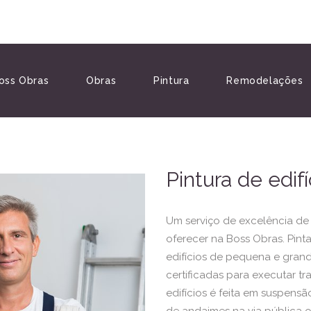
oss Obras
Obras
Pintura
Remodelações
Pintura de edifí
Um serviço de excelência de 
oferecer na Boss Obras. Pin
edifícios de pequena e gran
certificadas para executar tr
edifícios é feita em suspens