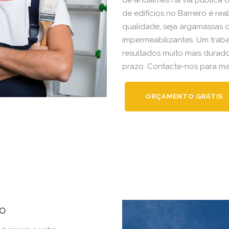
de andaimes na via pública ou
de edifícios no Barreiro é re
qualidade, seja argamassas de
impermeabilizantes. Um trab
resultados muito mais dura
prazo. Contacte-nos para ma
ORÇAMENTO GRÁTIS
ro