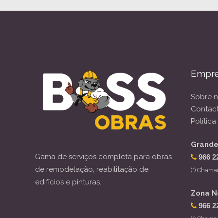
Empr
Sobre 
Contac
Polític
Grande
Gama de serviços completa para obras
966 2
de remodelação, reabilitação de
(*) Chama
edifícios e pinturas.
Zona N
966 2