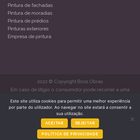
Pintura de fachadas
Pintura de moradias
Pintura de prédios
Pinturas exteriores
Empresa de pintura
2022 © Copyright Boss Obras
Em caso de litígio o consumidor pode recorrer a uma
Entidade de Resolução Alternativa de Litígios de Consumo.
Este site utiliza cookies para permitir uma melhor experiência
Centro de Arbitragem de Conflitos de Consumo de Lisboa
por parte do utilizador. Ao navegar no site estará a consentir a
sua utilização.
www.centroarbitragemlisboa.pt
Mais informações em Portal do
Consumido
www.consumidor.gov.pt
ACEITAR
REJEITAR
POLÍTICA DE PRIVACIDADE
Ligar Agora