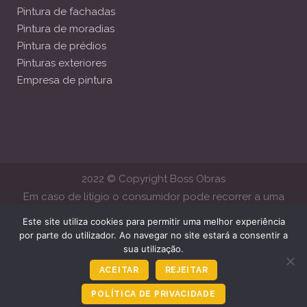
Pintura de fachadas
Pintura de moradias
Pintura de prédios
Pinturas exteriores
Empresa de pintura
2022 © Copyright Boss Obras
Em caso de litígio o consumidor pode recorrer a uma
Entidade de Resolução Alternativa de Litígios de Consumo.
Este site utiliza cookies para permitir uma melhor experiência
Centro de Arbitragem de Conflitos de Consumo de Lisboa
por parte do utilizador. Ao navegar no site estará a consentir a
sua utilização.
www.centroarbitragemlisboa.pt
Mais informações em Portal do
Consumido
www.consumidor.gov.pt
ACEITAR
REJEITAR
POLÍTICA DE PRIVACIDADE
Ligar Agora