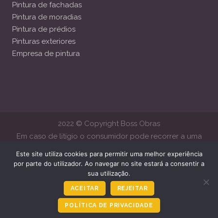
Pintura de fachadas
Pintura de moradias
Pintura de prédios
Pinturas exteriores
Empresa de pintura
2022 © Copyright Boss Obras
Em caso de litígio o consumidor pode recorrer a uma
Entidade de Resolução Alternativa de Litígios de Consumo.
Este site utiliza cookies para permitir uma melhor experiência
Centro de Arbitragem de Conflitos de Consumo de Lisboa
por parte do utilizador. Ao navegar no site estará a consentir a
sua utilização.
www.centroarbitragemlisboa.pt
Mais informações em Portal do
Consumido
www.consumidor.gov.pt
ACEITAR
REJEITAR
POLÍTICA DE PRIVACIDADE
Ligar Agora