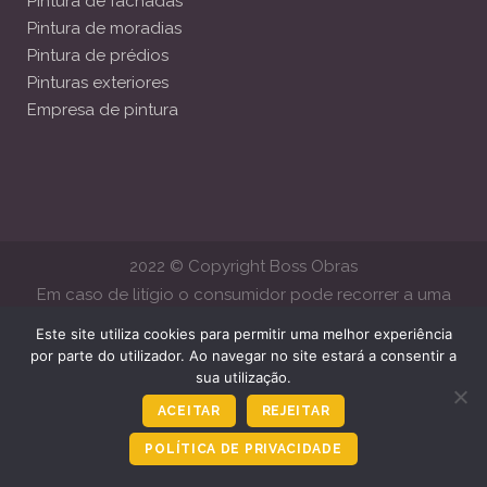
Pintura de fachadas
Pintura de moradias
Pintura de prédios
Pinturas exteriores
Empresa de pintura
2022 © Copyright Boss Obras
Em caso de litígio o consumidor pode recorrer a uma
Entidade de Resolução Alternativa de Litígios de Consumo.
Este site utiliza cookies para permitir uma melhor experiência
Centro de Arbitragem de Conflitos de Consumo de Lisboa
por parte do utilizador. Ao navegar no site estará a consentir a
sua utilização.
www.centroarbitragemlisboa.pt
Mais informações em Portal do
Consumido
www.consumidor.gov.pt
ACEITAR
REJEITAR
POLÍTICA DE PRIVACIDADE
Ligar Agora