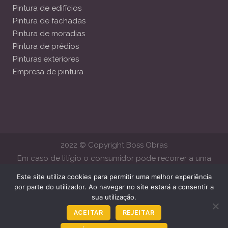
Pintura de edifícios
Pintura de fachadas
Pintura de moradias
Pintura de prédios
Pinturas exteriores
Empresa de pintura
2022 © Copyright Boss Obras
Em caso de litígio o consumidor pode recorrer a uma
Entidade de Resolução Alternativa de Litígios de Consumo.
Este site utiliza cookies para permitir uma melhor experiência
Centro de Arbitragem de Conflitos de Consumo de Lisboa
por parte do utilizador. Ao navegar no site estará a consentir a
sua utilização.
www.centroarbitragemlisboa.pt
Mais informações em Portal do
Consumido
www.consumidor.gov.pt
ACEITAR
REJEITAR