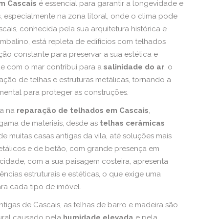
m Cascais
é essencial para garantir a longevidade e
 especialmente na zona litoral, onde o clima pode
cais, conhecida pela sua arquitetura histórica e
ombalino, está repleta de edifícios com telhados
ção constante para preservar a sua estética e
de com o mar contribui para a
salinidade do ar
, o
ação de telhas e estruturas metálicas, tornando a
ental para proteger as construções.
da na
reparação de telhados em Cascais
,
gama de materiais, desde as
telhas cerâmicas
 de muitas casas antigas da vila, até soluções mais
tálicos e de betão, com grande presença em
 cidade, com a sua paisagem costeira, apresenta
ncias estruturais e estéticas, o que exige uma
a cada tipo de imóvel.
tigas de Cascais, as telhas de barro e madeira são
ural causado pela
humidade elevada
e pela