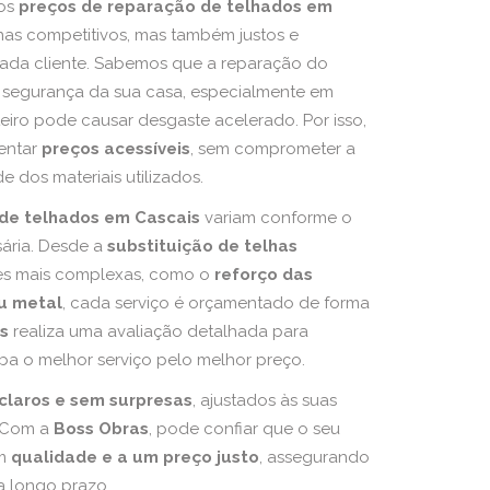
mos
preços de reparação de telhados em
as competitivos, mas também justos e
cada cliente. Sabemos que a reparação do
a segurança da sua casa, especialmente em
eiro pode causar desgaste acelerado. Por isso,
entar
preços acessíveis
, sem comprometer a
e dos materiais utilizados.
de telhados em Cascais
variam conforme o
sária. Desde a
substituição de telhas
es mais complexas, como o
reforço das
u metal
, cada serviço é orçamentado de forma
s
realiza uma avaliação detalhada para
eba o melhor serviço pelo melhor preço.
claros e sem surpresas
, ajustados às suas
. Com a
Boss Obras
, pode confiar que o seu
om
qualidade e a um preço justo
, assegurando
a longo prazo.