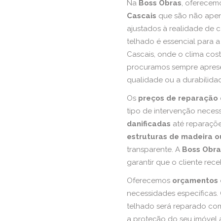
Na
Boss Obras
, oferece
Cascais
que são não apen
ajustados à realidade de 
telhado é essencial para 
Cascais, onde o clima cost
procuramos sempre apres
qualidade ou a durabilidad
Os
preços de reparação 
tipo de intervenção neces
danificadas
até reparaçõ
estruturas de madeira o
transparente. A
Boss Obra
garantir que o cliente rec
Oferecemos
orçamentos 
necessidades específicas
telhado será reparado c
a proteção do seu imóvel 