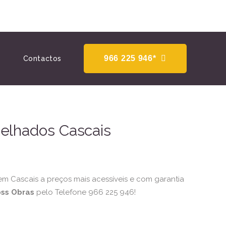
966 225 946*
Contactos
elhados Cascais
m Cascais a preços mais acessíveis e com garantia
ss Obras
pelo Telefone 966 225 946!