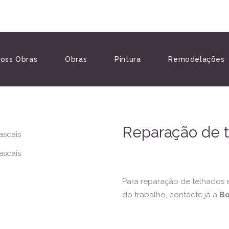
oss Obras
Obras
Pintura
Remodelações
Reparação de t
Para reparação de telhados e
do trabalho, contacte já a
Bo