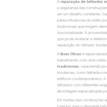
A
reparação de telhados e
a segurança das construções,
ser um desafio constante. Cas
pelas influências do estilo p
tradicionais que exigem aten
funcionalidade. A proximida
que pode acelerar a deterior
reparação do telhado fundam
A
Boss Obras
é especializa
trabalhando com uma vasta 
tradicionais
, características
modernas, como telhados me
edifícios contemporâneos. A
telhados com diferentes exigê
abordagem especializada par
Em muitas das construções an
comuns, mas o desgaste nat