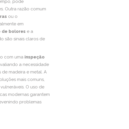
 tempo, pode
es. Outra razão comum
ras
ou o
ipalmente em
 de bolores
e a
o são sinais claros de
ão com uma
inspeção
 avaliando a necessidade
s de madeira e metal. A
oluções mais comuns,
vulneráveis. O uso de
cnicas modernas garantem
prevenindo problemas