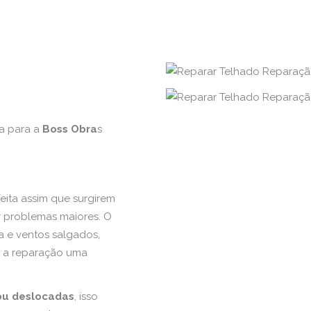
ra para a
Boss Obra
s
eita assim que surgirem
ar problemas maiores. O
a e ventos salgados,
o a reparação uma
 ou deslocadas
, isso