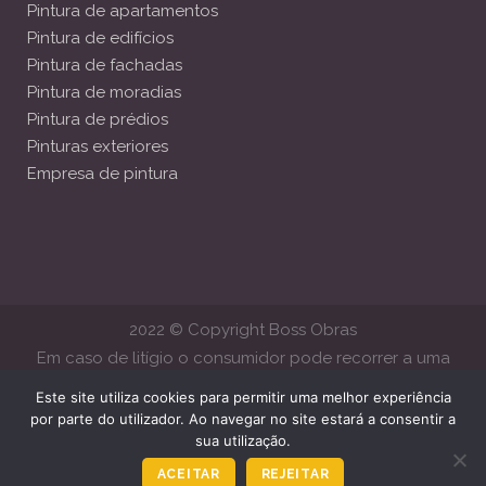
Pintura de apartamentos
Pintura de edifícios
Pintura de fachadas
Pintura de moradias
Pintura de prédios
Pinturas exteriores
Empresa de pintura
2022 © Copyright Boss Obras
Em caso de litígio o consumidor pode recorrer a uma
Entidade de Resolução Alternativa de Litígios de Consumo.
Este site utiliza cookies para permitir uma melhor experiência
Centro de Arbitragem de Conflitos de Consumo de Lisboa
por parte do utilizador. Ao navegar no site estará a consentir a
sua utilização.
www.centroarbitragemlisboa.pt
Mais informações em Portal do
Consumido
www.consumidor.gov.pt
ACEITAR
REJEITAR